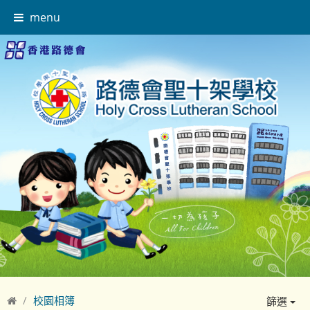
menu
校園相簿
篩選