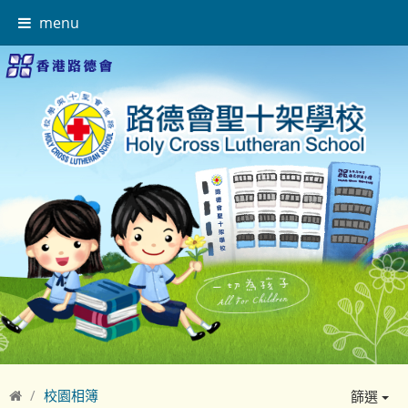
menu
校園相簿
篩選