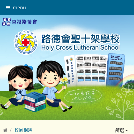
menu
校園相簿
篩選