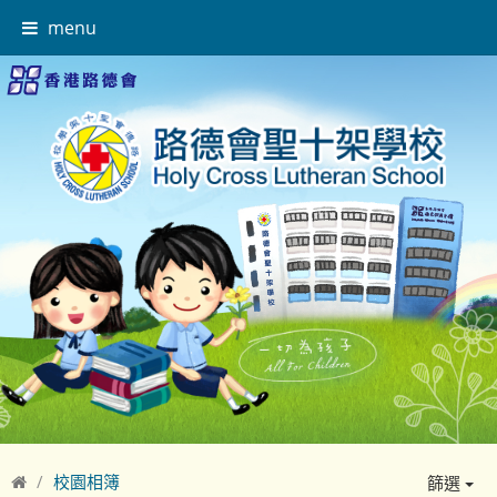
menu
校園相簿
篩選