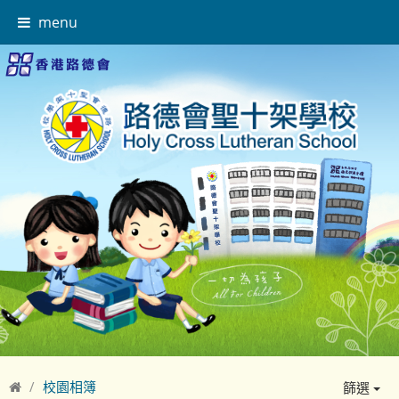
menu
校園相簿
篩選