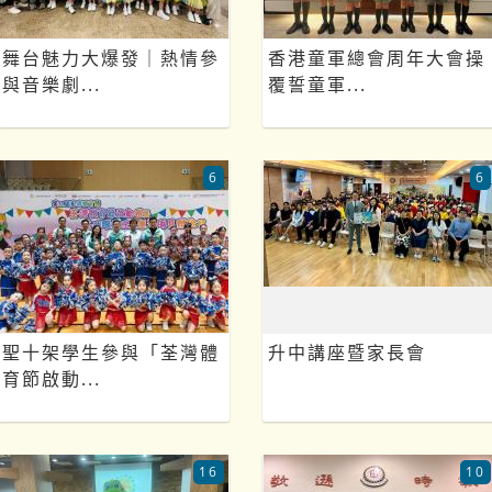
舞台魅力大爆發｜熱情參
香港童軍總會周年大會操
與音樂劇...
覆誓童軍...
6
6
聖十架學生參與「荃灣體
升中講座暨家長會
育節啟動...
16
10