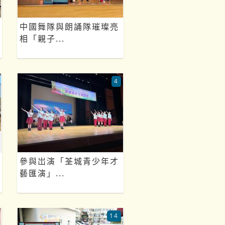
中國舞隊與朗誦隊璀璨亮
相「親子...
4
參與岀演「荃城青少年才
藝匯演」...
14