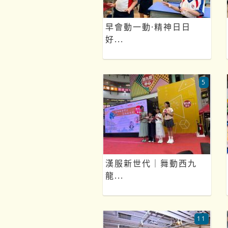
早會動一動·精神日日
好...
5
漢服新世代｜舞動西九
龍...
11