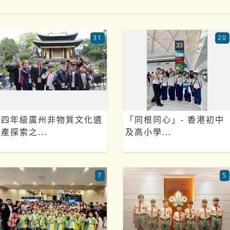
31
20
四年級廣州非物質文化遺
「同根同心」- 香港初中
產探索之...
及高小學...
7
5