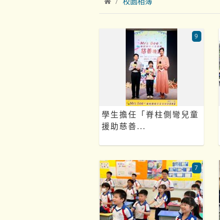
校園相簿
9
學生擔任「脊柱側彎兒童
援助慈善...
7