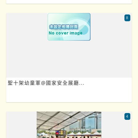
8
聖十架幼童軍@國家安全展廳...
4