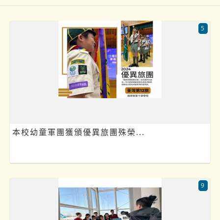
5
本校幼童軍團獲頒優異旅團殊榮...
9