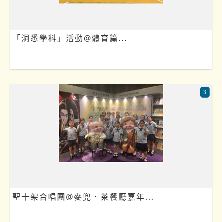
「洞悉學科」活動@體育篇...
3
聖十架合唱團@麥兜．茶餐廳嘉年...