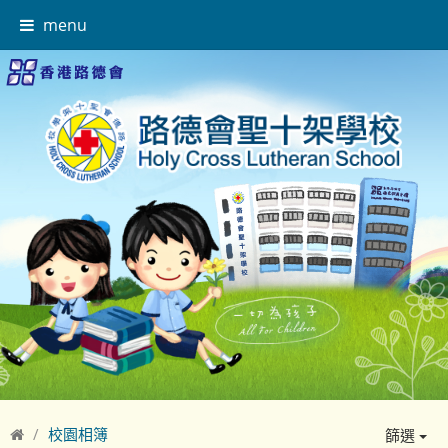
menu
校園相簿
篩選