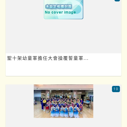
聖十架幼童軍擔任大會操覆誓童軍...
10