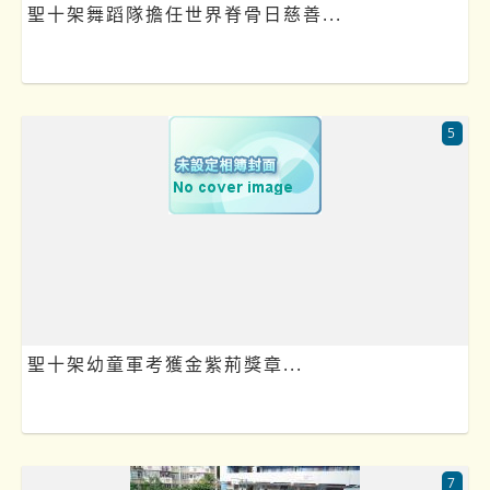
聖十架舞蹈隊擔任世界脊骨日慈善...
5
聖十架幼童軍考獲金紫荊獎章...
7