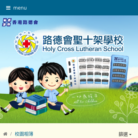
menu
校園相簿
篩選