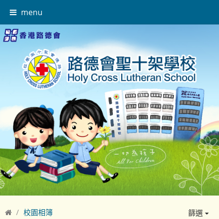
menu
校園相簿
篩選