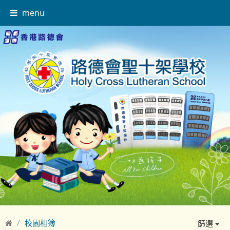
menu
校園相簿
篩選