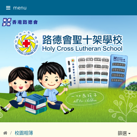
menu
校園相簿
篩選