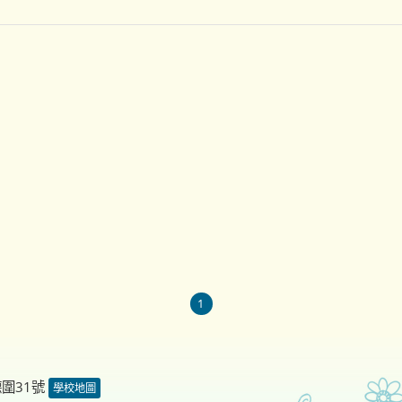
1
德圍31號
學校地圖