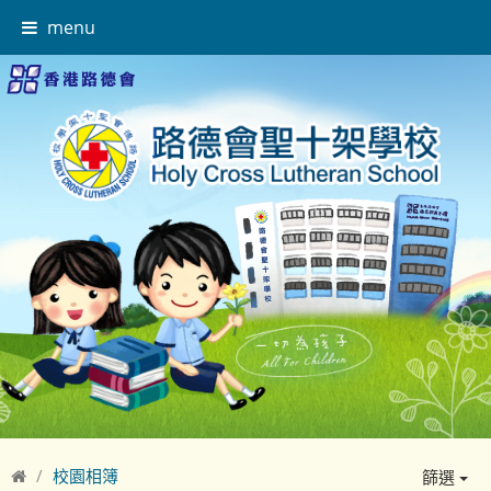
menu
校園相簿
篩選