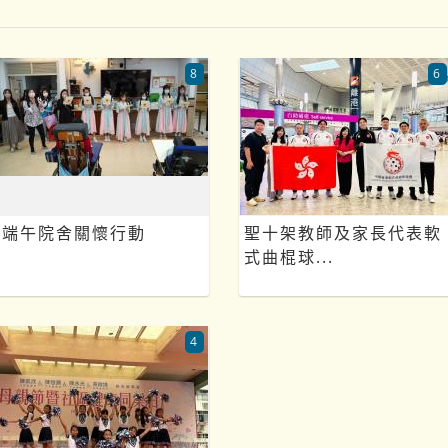
8
6
端午院舍關懷行動
聖十架教師及家長代表軟
式曲棍球...
4