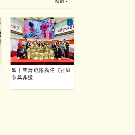
篩選
5
聖十架舞蹈隊擔任《社區
參與非遺...