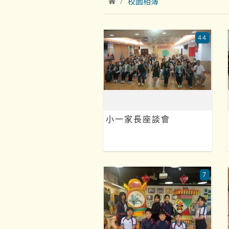
校園相簿
44
小一家長座談會
7