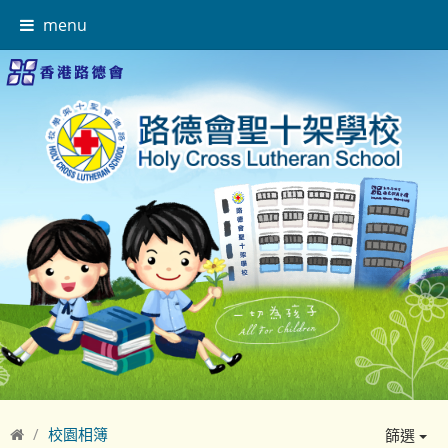
menu
校園相簿
篩選