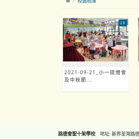
校園相簿
28
2021-09-21_小一提燈會
及中秋節...
路德會聖十架學校
地址: 新界荃灣路