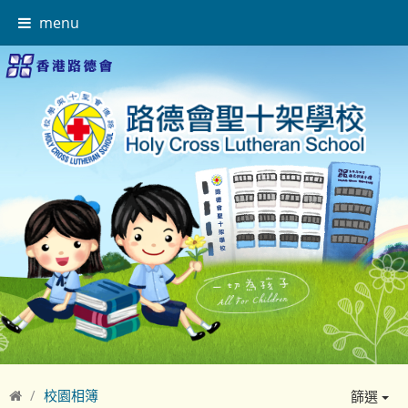
menu
校園相簿
篩選