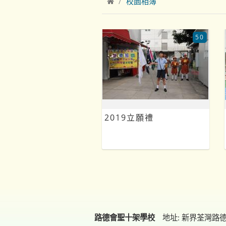
校園相簿
50
2019立願禮
路德會聖十架學校
地址: 新界荃灣路