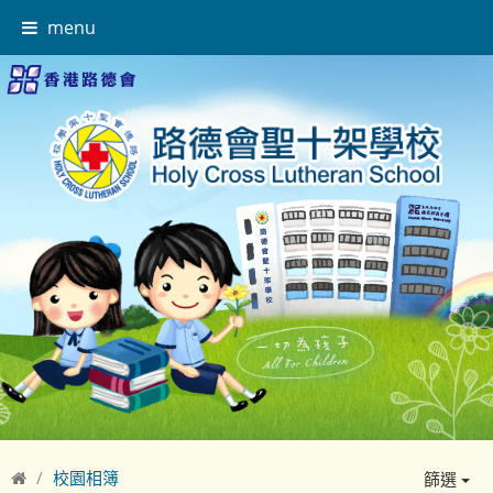
menu
校園相簿
篩選