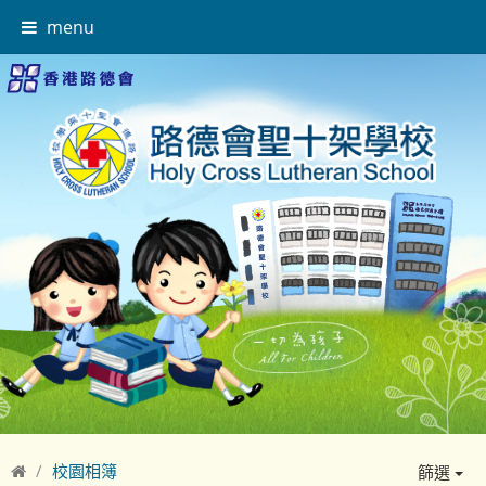
menu
校園相簿
篩選