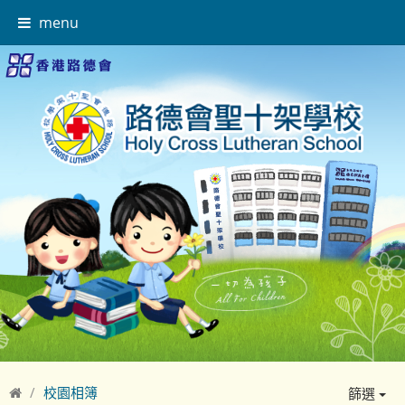
menu
校園相簿
篩選