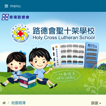
menu
校園相簿
篩選