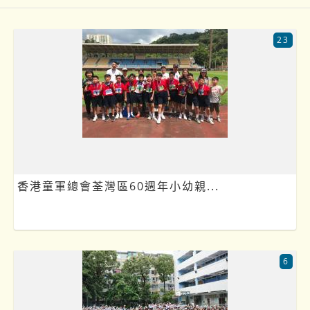
23
香港童軍總會荃灣區60週年小幼親...
6