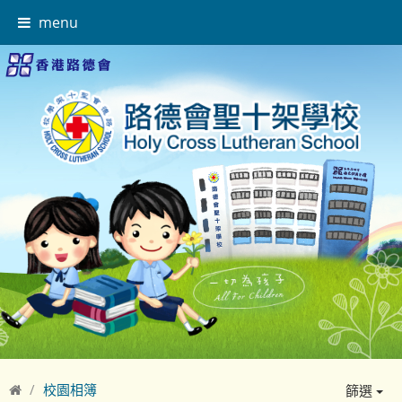
menu
校園相簿
篩選