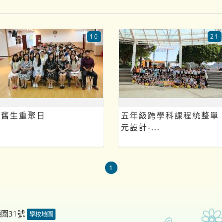
10
21
舊生重聚日
五年級跨學科課程統整單
元設計-...
1
德圍31號
學校地圖