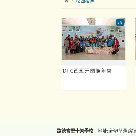
校園相簿
38
DFC西班牙國際年會
路德會聖十架學校
地址: 新界荃灣路