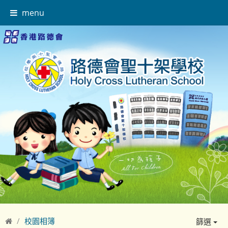
menu
校園相簿
篩選