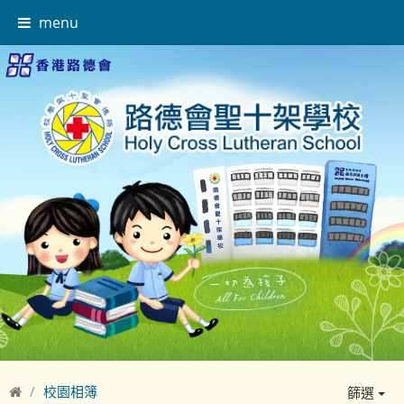
menu
校園相簿
篩選