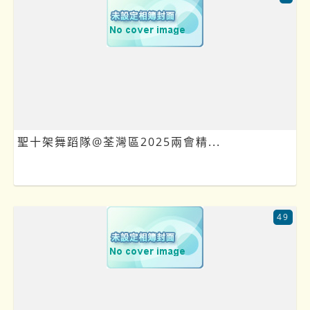
聖十架舞蹈隊@荃灣區2025兩會精...
49