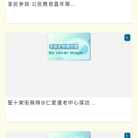
荃民參與·公民教育嘉年華...
6
聖十架街舞隊@仁愛護老中心探訪...
5