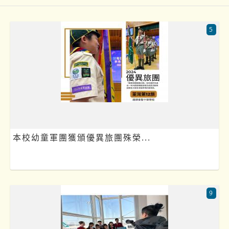
5
本校幼童軍團獲頒優異旅團殊榮...
9