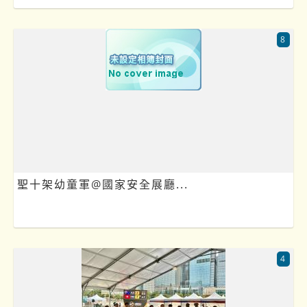
8
聖十架幼童軍@國家安全展廳...
4