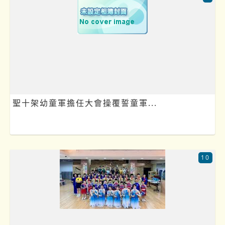
聖十架幼童軍擔任大會操覆誓童軍...
10