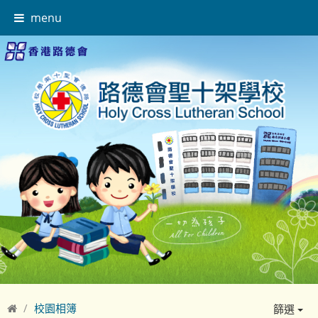
menu
校園相簿
篩選