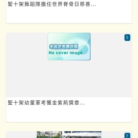
聖十架舞蹈隊擔任世界脊骨日慈善...
5
聖十架幼童軍考獲金紫荊獎章...
7