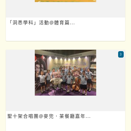
「洞悉學科」活動@體育篇...
3
聖十架合唱團@麥兜．茶餐廳嘉年...