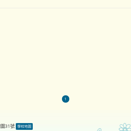
1
德圍31號
學校地圖