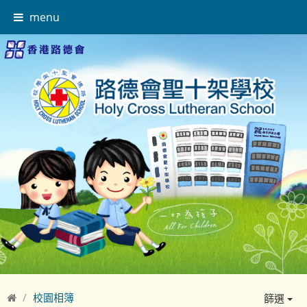
menu
校園相簿
篩選