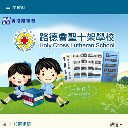
menu
校園相簿
篩選