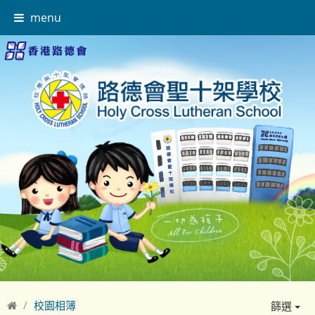
menu
校園相簿
篩選