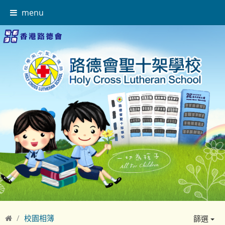
menu
校園相簿
篩選