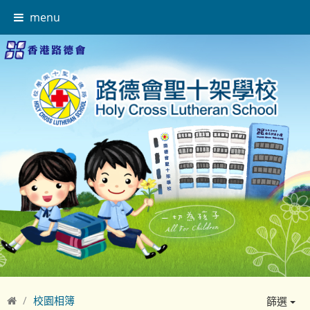
menu
校園相簿
篩選