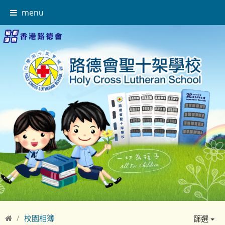
menu
校園相簿
篩選