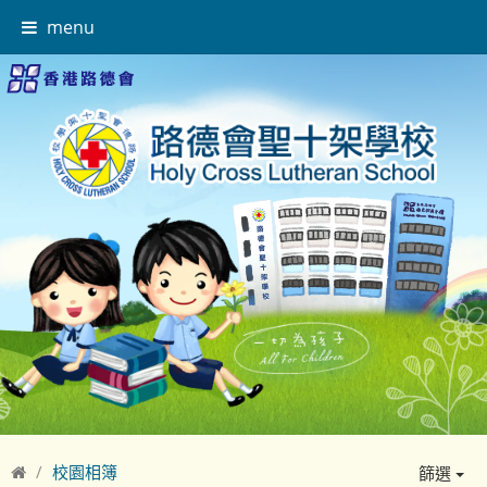
menu
校園相簿
篩選