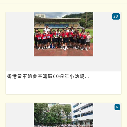
23
香港童軍總會荃灣區60週年小幼親...
6