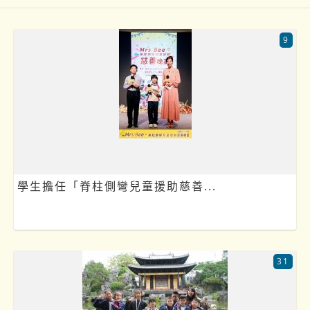
9
學生擔任「脊柱側彎兒童援助慈善...
31