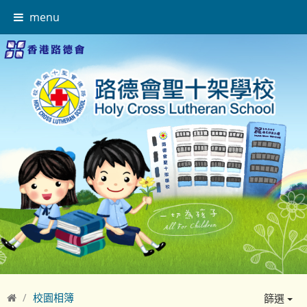
menu
校園相簿
篩選