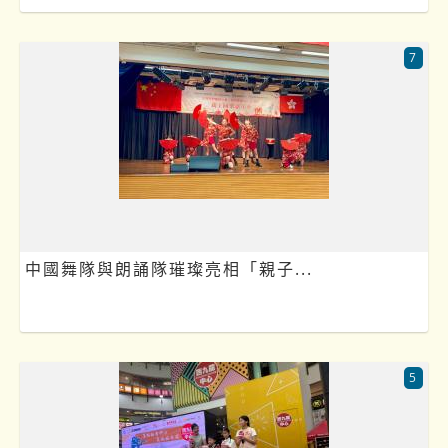
7
中國舞隊與朗誦隊璀璨亮相「親子...
5