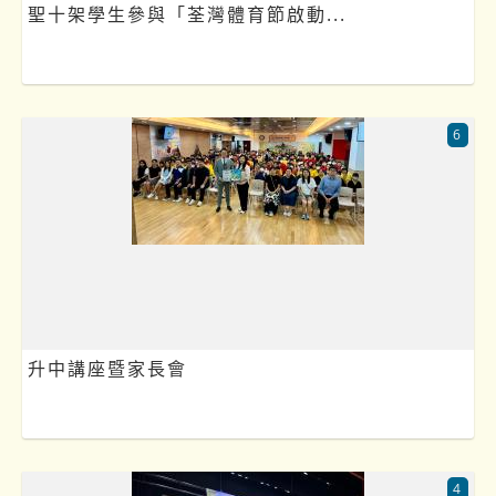
聖十架學生參與「荃灣體育節啟動...
6
升中講座暨家長會
4