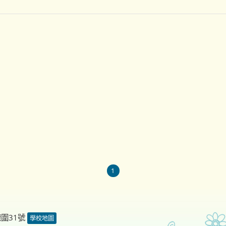
1
德圍31號
學校地圖