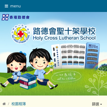
menu
校園相簿
篩選