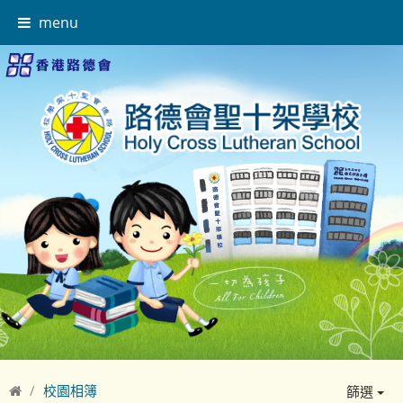
menu
校園相簿
篩選