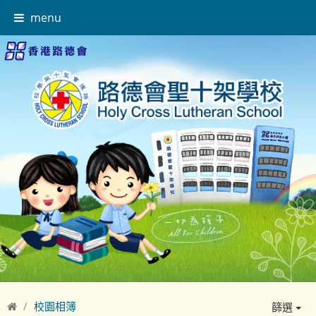
menu
校園相簿
篩選