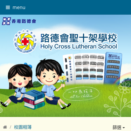
menu
校園相簿
篩選