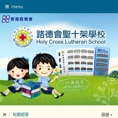
menu
校園相簿
篩選