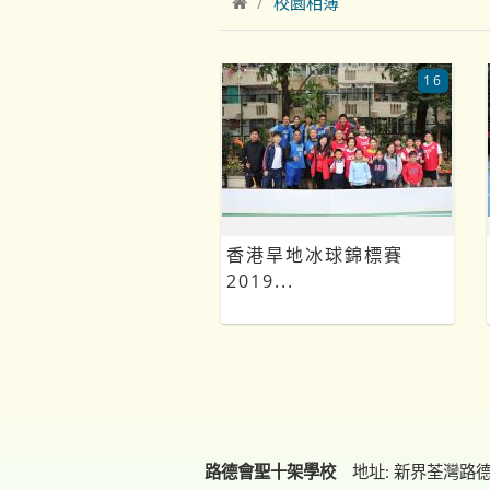
校園相簿
16
香港旱地冰球錦標賽
2019...
路德會聖十架學校
地址: 新界荃灣路