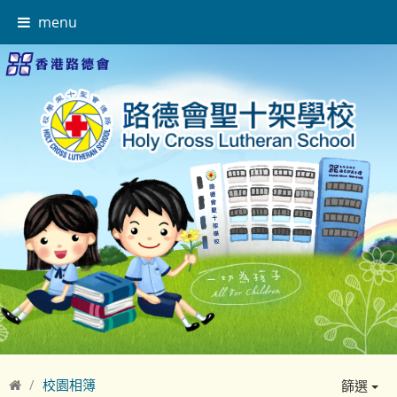
menu
校園相簿
篩選