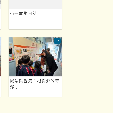
小一童學日誌
17
憲法與香港：根與源的守
護...