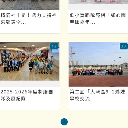
精氣神十足！鼎力支持福
低小舞蹈隊亮相「如心園
來邨錦全...
春節嘉年...
12
30
2025-2026年度制服團
第二屆「大灣區9+2姊妹
隊及風紀隊...
學校交流...
1