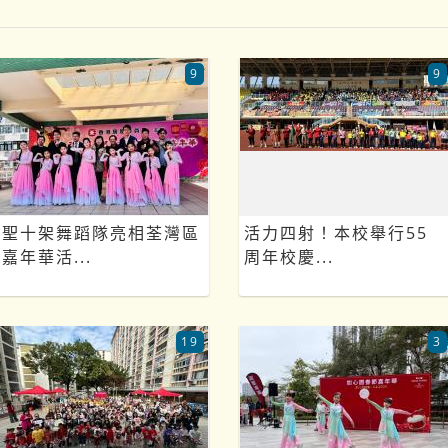
9
9
聖十架舞蹈隊亮相荃灣區
活力四射！本校舉行55
嘉年華活...
周年校慶...
19
3