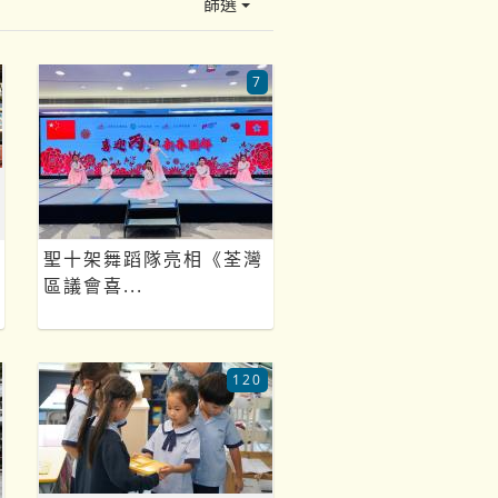
篩選
7
聖十架舞蹈隊亮相《荃灣
區議會喜...
120