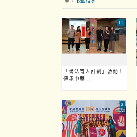
校園相簿
11
「書法育人計劃」啟動！
傳承中華...
2