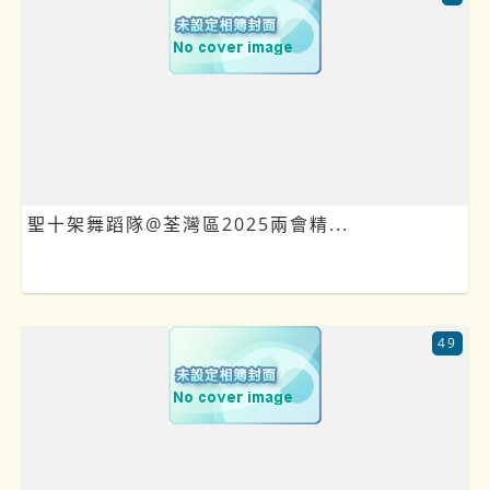
聖十架舞蹈隊@荃灣區2025兩會精...
49