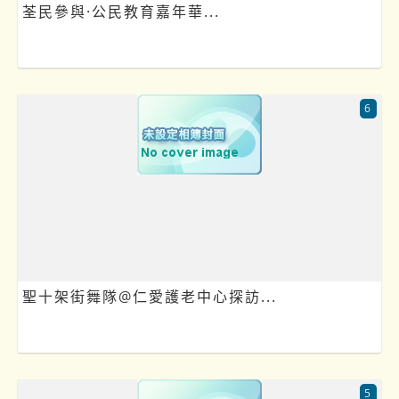
荃民參與·公民教育嘉年華...
6
聖十架街舞隊@仁愛護老中心探訪...
5