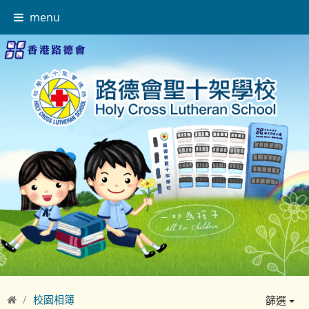
menu
校園相簿
篩選