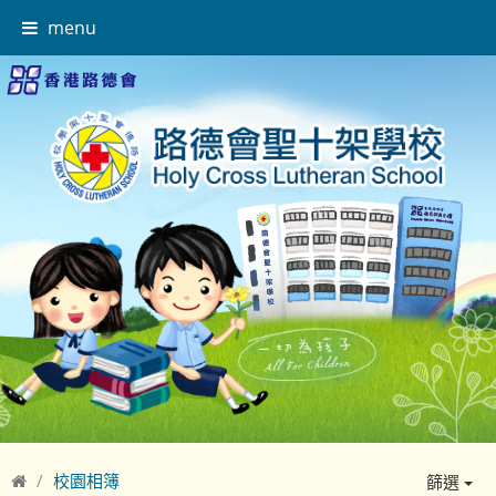
menu
校園相簿
篩選