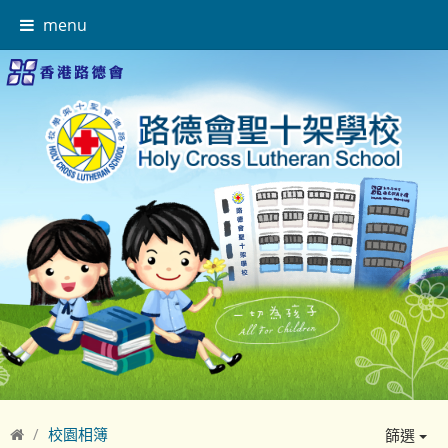
menu
校園相簿
篩選