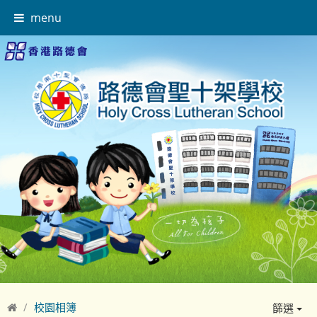
menu
校園相簿
篩選