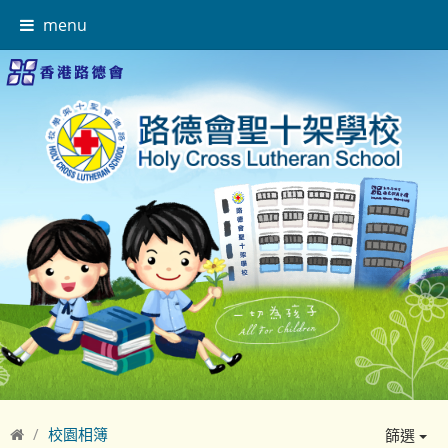
menu
校園相簿
篩選